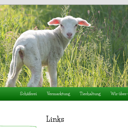
e in Salem-Buggensegel
Schäferei
Vermarktung
Tierhaltung
Wir über 
Links