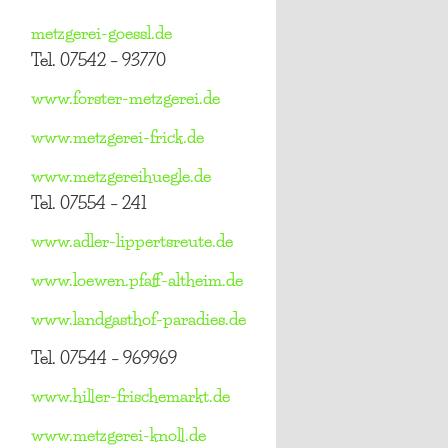
metzgerei-goessl.de
Tel. 07542 – 93770
www.forster-metzgerei.de
www.metzgerei-frick.de
www.metzgereihuegle.de
Tel. 07554 – 241
www.adler-lippertsreute.de
www.loewen.pfaff-altheim.de
www.landgasthof-paradies.de
Tel. 07544 – 969969
www.hiller-frischemarkt.de
www.metzgerei-knoll.de